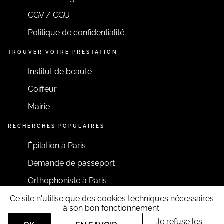
CGV / CGU
Politique de confidentialité
TROUVER VOTRE PRESTATION
Institut de beauté
Coiffeur
Mairie
RECHERCHES POPULAIRES
Épilation à Paris
Demande de passeport
Orthophoniste à Paris
Ce site n'utilise que des cookies techniques nécessaires
RESTONS CONNECTÉS
à son bon fonctionnement.
Je refuse les