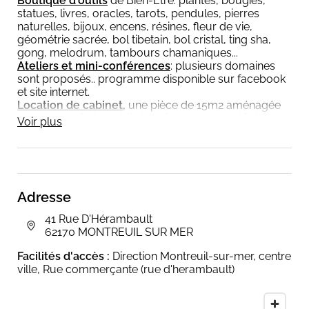
Boutique d'outils
de Bien-Être: plantes, bougies,
statues, livres, oracles, tarots, pendules, pierres
naturelles, bijoux, encens, résines, fleur de vie,
géométrie sacrée, bol tibetain, bol cristal, ting sha,
gong, melodrum, tambours chamaniques...
Ateliers et mini-conférences
: plusieurs domaines
sont proposés.. programme disponible sur facebook
et site internet.
Location de cabinet,
une pièce de 15m2 aménagée
pour recevoir du public (maxi 10 personnes) idéale
Voir plus
pour des rdv individuels, des cercles de cérémonies,
des ateleirs, des mini-conférences. Il est mis à
disposition une machine à café, une bouilloire, des
dosettes de café et de la tisane, des chaises, des
coussins de méditations, de l'encens et de la sauge
Adresse
pour nettoyer et purifier.
41 Rue D'Hérambault
62170 MONTREUIL SUR MER
Facilités d'accès :
Direction Montreuil-sur-mer, centre
ville, Rue commerçante (rue d'herambault)