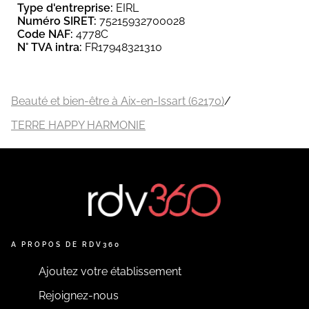
Type d'entreprise:
EIRL
Numéro SIRET:
75215932700028
Code NAF:
4778C
N° TVA intra:
FR17948321310
Beauté et bien-être à Aix-en-Issart (62170)
/
TERRE HAPPY HARMONIE
A PROPOS DE RDV360
Ajoutez votre établissement
Rejoignez-nous