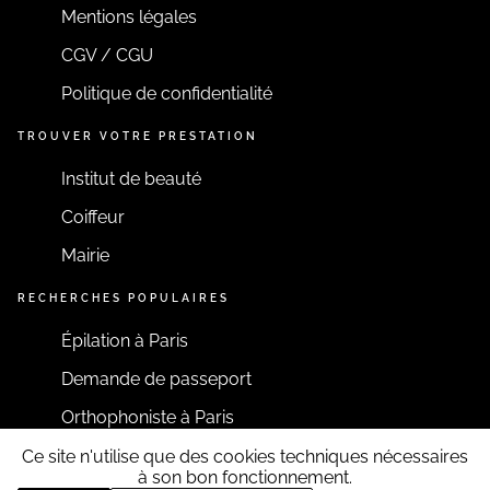
Mentions légales
CGV / CGU
Politique de confidentialité
TROUVER VOTRE PRESTATION
Institut de beauté
Coiffeur
Mairie
RECHERCHES POPULAIRES
Épilation à Paris
Demande de passeport
Orthophoniste à Paris
Ce site n'utilise que des cookies techniques nécessaires
RESTONS CONNECTÉS
à son bon fonctionnement.