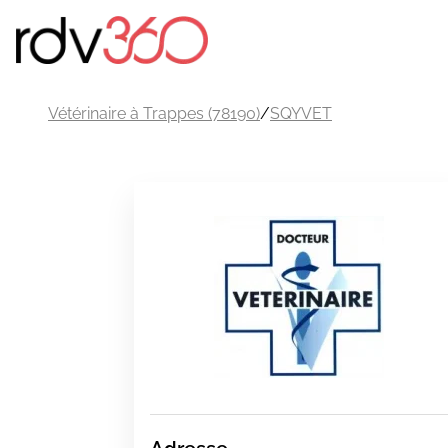
Vétérinaire à Trappes (78190)
/
SQYVET