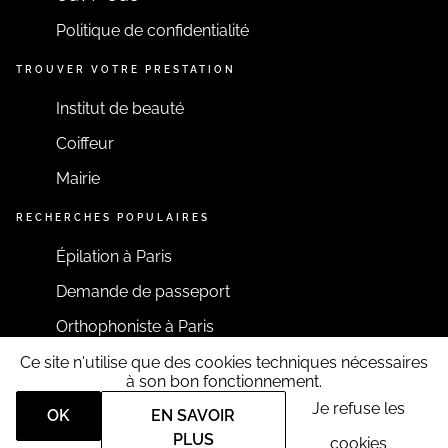
Politique de confidentialité
TROUVER VOTRE PRESTATION
Institut de beauté
Coiffeur
Mairie
RECHERCHES POPULAIRES
Épilation à Paris
Demande de passeport
Orthophoniste à Paris
Ce site n'utilise que des cookies techniques nécessaires
RESTONS CONNECTÉS
à son bon fonctionnement.
Je refuse les
OK
EN SAVOIR
PLUS
cookies