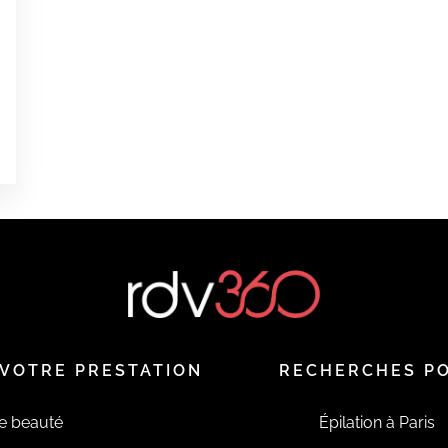
é
é
é
é
VOTRE PRESTATION
RECHERCHES P
de beauté
Épilation à Paris