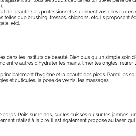
ils agissent sur tous les soucis capillaires (chute et perte d
).
titut de beauté. Ces professionnels subliment vos cheveux en
ures telles que brushing, tresses, chignons, etc. Ils proposent
la, etc).
és dans les instituts de beauté. Bien plus qu'un simple soin 
c entre autres d'hydrater les mains, limer les ongles, retirer l
e principalement l'hygiène et la beauté des pieds. Parmi les s
es et cuticules, la pose de vernis, les massages.
 le corps. Poils sur le dos, sur les cuisses ou sur les jambes,
lement réalisé à la cire. Il est également proposé au laser, qu