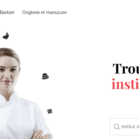
Barbier
Onglerie et manucure
Tro
inst