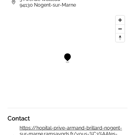
94130 Nogent-sur-Marne
Contact
https://hopital-prive-armand-brillard-nogent-
sur-marne.ramsaygds.fr/vous-%C3%AAtes-