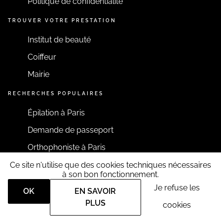
Politique de confidentialité
TROUVER VOTRE PRESTATION
Institut de beauté
Coiffeur
Mairie
RECHERCHES POPULAIRES
Épilation à Paris
Demande de passeport
Orthophoniste à Paris
Ce site n'utilise que des cookies techniques nécessaires
RESTONS CONNECTÉS
à son bon fonctionnement.
Je refuse les
OK
EN SAVOIR
PLUS
cookies
Tous droits réservés RDV360