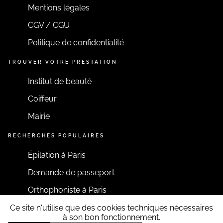
Mentions légales
CGV / CGU
Politique de confidentialité
TROUVER VOTRE PRESTATION
Institut de beauté
Coiffeur
Mairie
RECHERCHES POPULAIRES
Épilation à Paris
Demande de passeport
Orthophoniste à Paris
Ce site n'utilise que des cookies techniques nécessaires
RESTONS CONNECTÉS
à son bon fonctionnement.