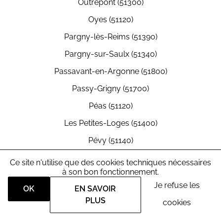
Outrepont (51300)
Oyes (51120)
Pargny-lès-Reims (51390)
Pargny-sur-Saulx (51340)
Passavant-en-Argonne (51800)
Passy-Grigny (51700)
Péas (51120)
Les Petites-Loges (51400)
Pévy (51140)
Pierre-Morains (51130)
Ce site n'utilise que des cookies techniques nécessaires
à son bon fonctionnement.
Pierry (51530)
Je refuse les
OK
EN SAVOIR
Pleurs (51230)
PLUS
cookies
Plichancourt (51300)