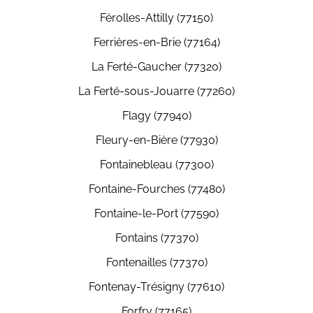
Férolles-Attilly (77150)
Ferrières-en-Brie (77164)
La Ferté-Gaucher (77320)
La Ferté-sous-Jouarre (77260)
Flagy (77940)
Fleury-en-Bière (77930)
Fontainebleau (77300)
Fontaine-Fourches (77480)
Fontaine-le-Port (77590)
Fontains (77370)
Fontenailles (77370)
Fontenay-Trésigny (77610)
Forfry (77165)