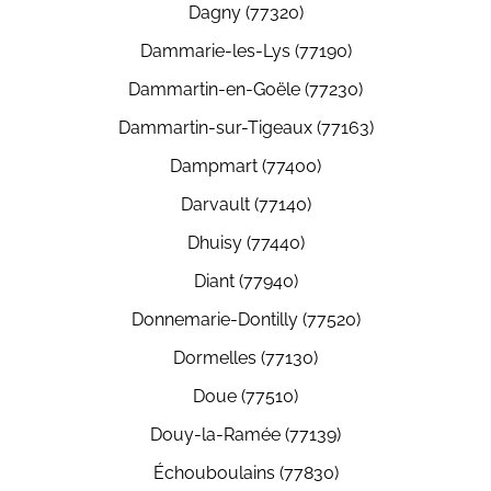
Dagny (77320)
Dammarie-les-Lys (77190)
Dammartin-en-Goële (77230)
Dammartin-sur-Tigeaux (77163)
Dampmart (77400)
Darvault (77140)
Dhuisy (77440)
Diant (77940)
Donnemarie-Dontilly (77520)
Dormelles (77130)
Doue (77510)
Douy-la-Ramée (77139)
Échouboulains (77830)