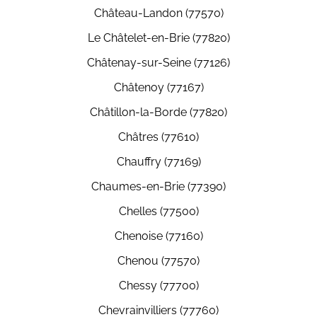
Château-Landon (77570)
Le Châtelet-en-Brie (77820)
Châtenay-sur-Seine (77126)
Châtenoy (77167)
Châtillon-la-Borde (77820)
Châtres (77610)
Chauffry (77169)
Chaumes-en-Brie (77390)
Chelles (77500)
Chenoise (77160)
Chenou (77570)
Chessy (77700)
Chevrainvilliers (77760)