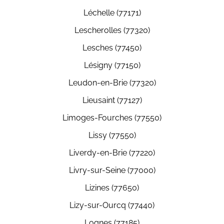
Léchelle (77171)
Lescherolles (77320)
Lesches (77450)
Lésigny (77150)
Leudon-en-Brie (77320)
Lieusaint (77127)
Limoges-Fourches (77550)
Lissy (77550)
Liverdy-en-Brie (77220)
Livry-sur-Seine (77000)
Lizines (77650)
Lizy-sur-Ourcq (77440)
Lognes (77185)