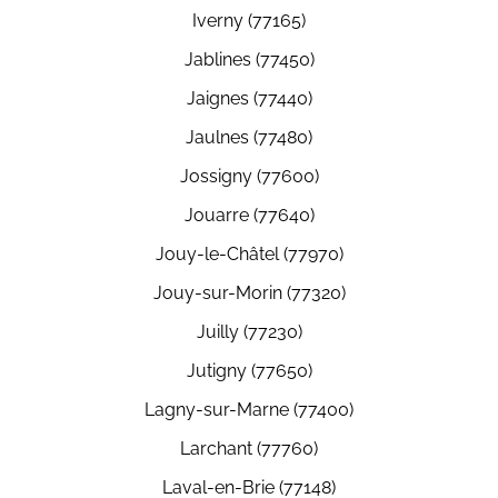
Iverny (77165)
Jablines (77450)
Jaignes (77440)
Jaulnes (77480)
Jossigny (77600)
Jouarre (77640)
Jouy-le-Châtel (77970)
Jouy-sur-Morin (77320)
Juilly (77230)
Jutigny (77650)
Lagny-sur-Marne (77400)
Larchant (77760)
Laval-en-Brie (77148)