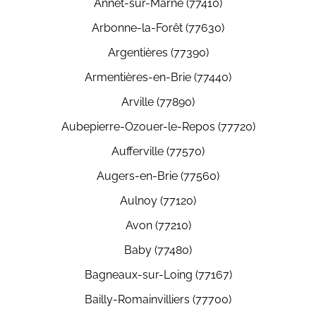
Annet-sur-Marne (77410)
Arbonne-la-Forêt (77630)
Argentières (77390)
Armentières-en-Brie (77440)
Arville (77890)
Aubepierre-Ozouer-le-Repos (77720)
Aufferville (77570)
Augers-en-Brie (77560)
Aulnoy (77120)
Avon (77210)
Baby (77480)
Bagneaux-sur-Loing (77167)
Bailly-Romainvilliers (77700)