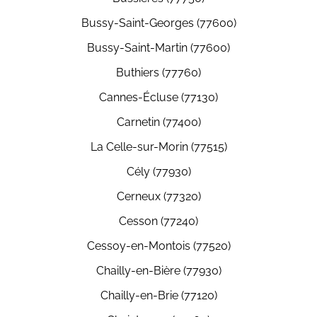
Bussy-Saint-Georges (77600)
Bussy-Saint-Martin (77600)
Buthiers (77760)
Cannes-Écluse (77130)
Carnetin (77400)
La Celle-sur-Morin (77515)
Cély (77930)
Cerneux (77320)
Cesson (77240)
Cessoy-en-Montois (77520)
Chailly-en-Bière (77930)
Chailly-en-Brie (77120)