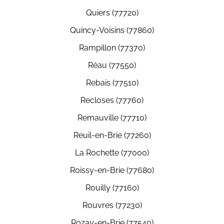
Quiers (77720)
Quincy-Voisins (77860)
Rampillon (77370)
Réau (77550)
Rebais (77510)
Recloses (77760)
Remauville (77710)
Reuil-en-Brie (77260)
La Rochette (77000)
Roissy-en-Brie (77680)
Rouilly (77160)
Rouvres (77230)
Rozay-en-Brie (77540)