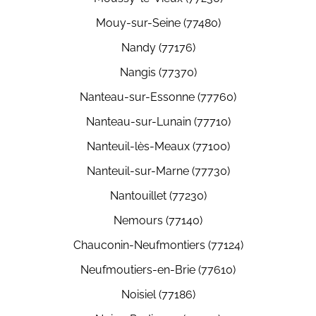
Mouy-sur-Seine (77480)
Nandy (77176)
Nangis (77370)
Nanteau-sur-Essonne (77760)
Nanteau-sur-Lunain (77710)
Nanteuil-lès-Meaux (77100)
Nanteuil-sur-Marne (77730)
Nantouillet (77230)
Nemours (77140)
Chauconin-Neufmontiers (77124)
Neufmoutiers-en-Brie (77610)
Noisiel (77186)