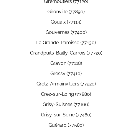
Giremoutiers (77120)
Gironville (77890)
Gouaix (77114)
Gouvernes (77400)
La Grande-Paroisse (77130)
Grandpuits-Bailly-Carrois (77720)
Gravon (77118)
Gressy (77410)
Gretz-Armainvilliers (77220)
Grez-sur-Loing (77880)
Grisy-Suisnes (77166)
Grisy-sur-Seine (77480)
Guérard (77580)