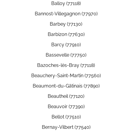
Balloy (77118)
Bannost-Villegagnon (77970)
Barbey (77130)
Barbizon (77630)
Barcy (77910)
Bassevelle (77750)
Bazoches-lès-Bray (77118)
Beauchery-Saint-Martin (77560)
Beaumont-du-Gâtinais (77890)
Beautheil (77120)
Beauvoir (77390)
Bellot (77510)
Bernay-Vilbert (77540)