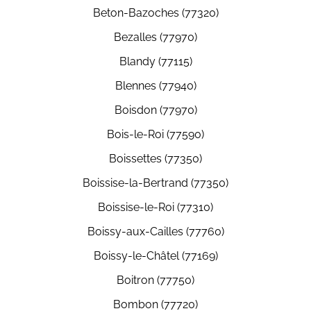
Beton-Bazoches (77320)
Bezalles (77970)
Blandy (77115)
Blennes (77940)
Boisdon (77970)
Bois-le-Roi (77590)
Boissettes (77350)
Boissise-la-Bertrand (77350)
Boissise-le-Roi (77310)
Boissy-aux-Cailles (77760)
Boissy-le-Châtel (77169)
Boitron (77750)
Bombon (77720)