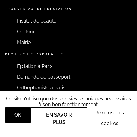
TROUVER VOTRE PRESTATION
Institut de beauté
Coiffeur
Mairie
RECHERCHES POPULAIRES
Épilation à Paris
Demande de passeport
Orthophoniste à Paris
Ce site n'utilise que des cookies techniques nécessaires
RESTONS CONNECTÉS
à son bon fonctionnement.
Je refuse les
OK
EN SAVOIR
PLUS
cookies
Tous droits réservés RDV360