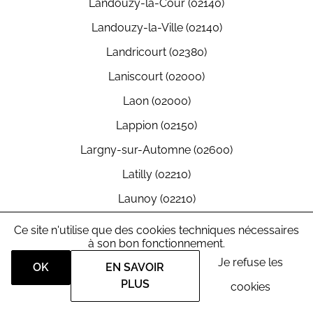
Landouzy-la-Cour (02140)
Landouzy-la-Ville (02140)
Landricourt (02380)
Laniscourt (02000)
Laon (02000)
Lappion (02150)
Largny-sur-Automne (02600)
Latilly (02210)
Launoy (02210)
Laval-en-Laonnois (02860)
Ce site n'utilise que des cookies techniques nécessaires
à son bon fonctionnement.
Lavaqueresse (02450)
Je refuse les
OK
EN SAVOIR
Laversine (02600)
PLUS
cookies
Lemé (02140)