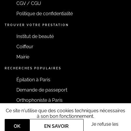
CGV / CGU
Politique de confidentialité
TROUVER VOTRE PRESTATION
Institut de beauté
Coiffeur
Mairie
RECHERCHES POPULAIRES
Épilation à Paris
Demande de passeport
Orthophoniste à Paris
Ce site n'utilise que des cookies techniques nécessaires
RESTONS CONNECTÉS
à son bon fonctionnement.
Je refuse les
OK
EN SAVOIR