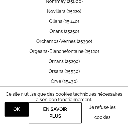
Nommay (25600)
Novillars (25220)
Ollans (25640)
Onans (25250)
Orchamps-Vennes (25390)
Orgeans-Blanchefontaine (25120)
Ornans (25290)
Orsans (25530)
Orve (25430)
Osse (25360)
Ce site n'utilise que des cookies techniques nécessaires
à son bon fonctionnement.
Osselle-Routelle (25320)
Je refuse les
OK
EN SAVOIR
Ougney-Douvot (25640)
PLUS
cookies
Ouhans (25520)