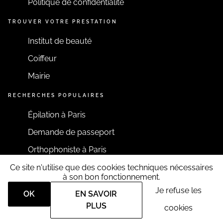
Politique de confidentialité
TROUVER VOTRE PRESTATION
Institut de beauté
Coiffeur
Mairie
RECHERCHES POPULAIRES
Épilation à Paris
Demande de passeport
Orthophoniste à Paris
Ce site n'utilise que des cookies techniques nécessaires
RESTONS CONNECTÉS
à son bon fonctionnement.
Je refuse les
OK
EN SAVOIR
PLUS
cookies
Tous droits réservés RDV360