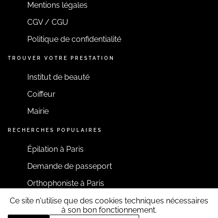
Mentions légales
CGV / CGU
Politique de confidentialité
TROUVER VOTRE PRESTATION
Institut de beauté
Coiffeur
Mairie
RECHERCHES POPULAIRES
Épilation à Paris
Demande de passeport
Orthophoniste à Paris
Ce site n'utilise que des cookies techniques nécessaires
RESTONS CONNECTÉS
à son bon fonctionnement.