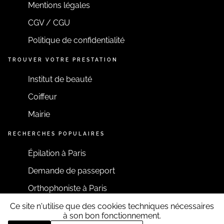
Mentions légales
CGV / CGU
Politique de confidentialité
TROUVER VOTRE PRESTATION
Institut de beauté
Coiffeur
Mairie
RECHERCHES POPULAIRES
Épilation à Paris
Demande de passeport
Orthophoniste à Paris
Ce site n'utilise que des cookies techniques nécessaires
RESTONS CONNECTÉS
à son bon fonctionnement.