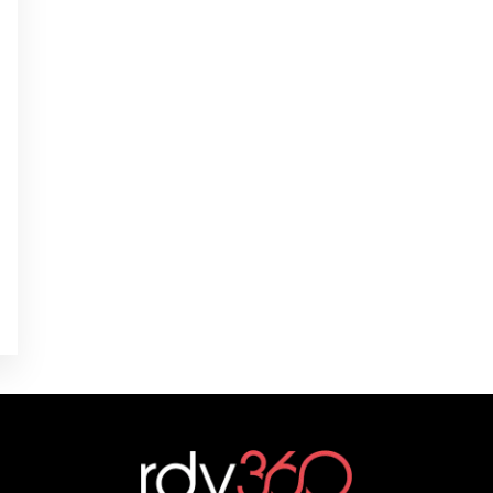
0
0
é