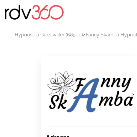
Hypnose à Guebwiller (68500)
/
Fanny Skamba Hypnot
<
>